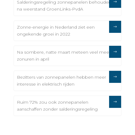
Salderingsregeling zonnepanelen behouden
na weerstand GroenLinks-PvdA
Zonne-energie in Nederland ziet een
ongekende groei in 2022
Na sombere, natte maart meteen veel meer
zonuren in april
Bezitters van zonnepanelen hebben meer
interesse in elektrisch rijden
Ruim 72% zou ook zonnepanelen
aanschaffen zonder salderingsregeling