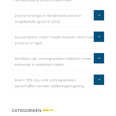
Zonne-energie in Nederland ziet een
ongekende groei in 2022
Na sombere, natte maart meteen veel meer
zonuren in april
Bezitters van zonnepanelen hebben meer
interesse in elektrisch rijden
Ruim 72% zou ook zonnepanelen
aanschaffen zonder salderingsregeling
CATEGORIEËN