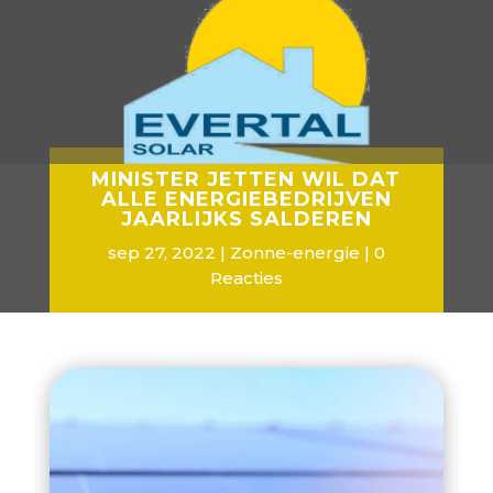
MINISTER JETTEN WIL DAT
ALLE ENERGIEBEDRIJVEN
JAARLIJKS SALDEREN
sep 27, 2022
Zonne-energie
0
Reacties