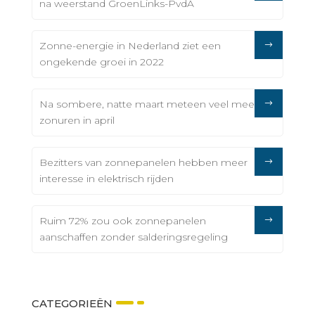
na weerstand GroenLinks-PvdA
Zonne-energie in Nederland ziet een
ongekende groei in 2022
Na sombere, natte maart meteen veel meer
zonuren in april
Bezitters van zonnepanelen hebben meer
interesse in elektrisch rijden
Ruim 72% zou ook zonnepanelen
aanschaffen zonder salderingsregeling
CATEGORIEËN