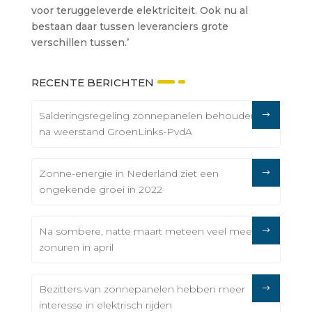
voor teruggeleverde elektriciteit. Ook nu al
bestaan daar tussen leveranciers grote
verschillen tussen.’
RECENTE BERICHTEN
Salderingsregeling zonnepanelen behouden
na weerstand GroenLinks-PvdA
Zonne-energie in Nederland ziet een
ongekende groei in 2022
Na sombere, natte maart meteen veel meer
zonuren in april
Bezitters van zonnepanelen hebben meer
interesse in elektrisch rijden