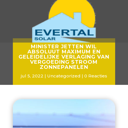
MINISTER JETTEN WIL
ABSOLUUT MAXIMUM EN
GELEIDELIJKE VERLAGING VAN
VERGOEDING STROOM
ZONNEPANELEN
jul 5, 2022
Uncategorized
0 Reacties